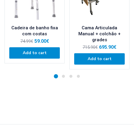
Cadeira de banho fixa
Cama Articulada
com costas
Manual + colchão +
grades
59.00
€
74.99
€
695.90
€
715.90
€
Add to cart
Add to cart