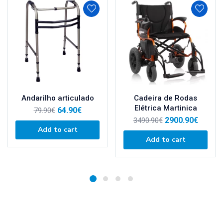
Andarilho articulado
Cadeira de Rodas
Elétrica Martinica
64.90
€
79.90
€
2900.90
€
3490.90
€
Add to cart
Add to cart