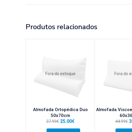
Produtos relacionados
Fora do estoque
Fora do 
Almofada Ortopédica Duo
Almofada Viscoel
50x70cm
60x3
25.00
€
3
37.99
€
44.99
€