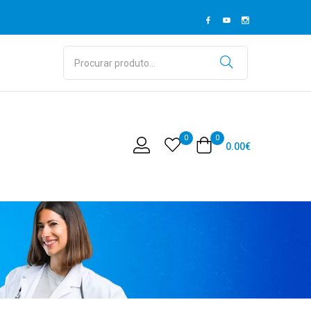
0
0
0.00
€