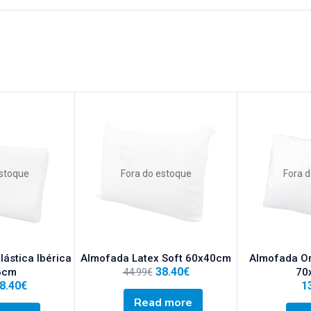
estoque
Fora do estoque
Fora 
ástica Ibérica
Almofada Latex Soft 60x40cm
Almofada Or
38.40
€
6cm
44.99
€
70
8.40
€
1
Read more