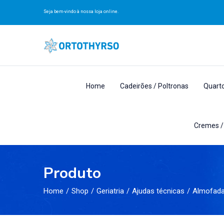
Seja bem-vindo à nossa loja online.
Home
Cadeirões / Poltronas
Quart
Cremes /
Produto
Home
Shop
Geriatria
Ajudas técnicas
Almofad