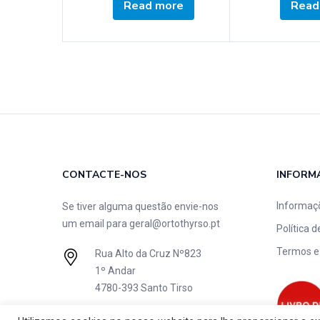
Read more
Read
CONTACTE-NOS
INFORM
Informaç
Se tiver alguma questão envie-nos
um email para
geral@ortothyrso.pt
Política 
Termos e
Rua Alto da Cruz Nº823
1º Andar
4780-393 Santo Tirso
+351 252 218 908