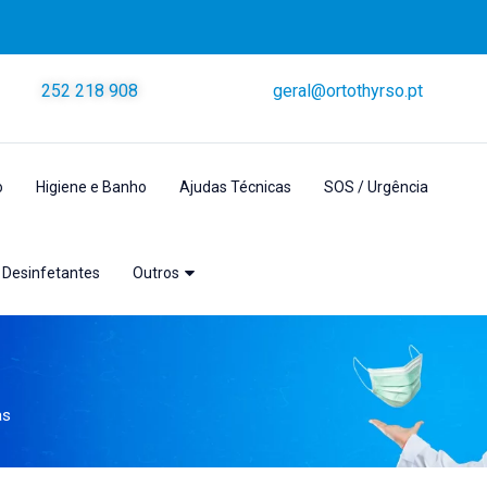
252 218 908
geral@ortothyrso.pt
o
Higiene e Banho
Ajudas Técnicas
SOS / Urgência
 Desinfetantes
Outros
as