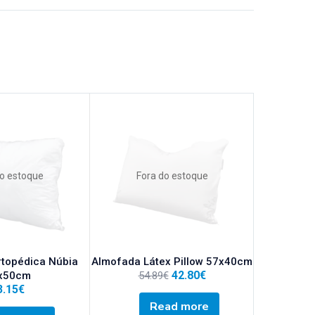
do estoque
Fora do estoque
topédica Núbia
Almofada Látex Pillow 57x40cm
42.80
€
x50cm
54.89
€
3.15
€
Read more