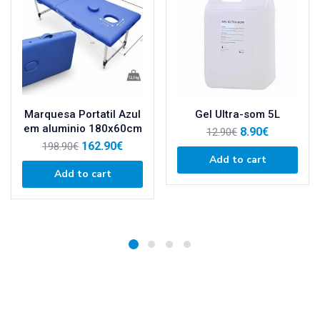
Marquesa Portatil Azul
Gel Ultra-som 5L
em aluminio 180x60cm
8.90
€
12.90
€
162.90
€
198.90
€
Add to cart
Add to cart