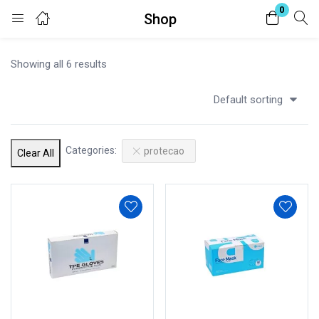
0
Shop
Login
Registar
Showing all 6 results
Digite seu nome de usuário e senha para fazer o login.
Default sorting
Categories:
protecao
Clear All
Lembrar-me
Senha perdida?