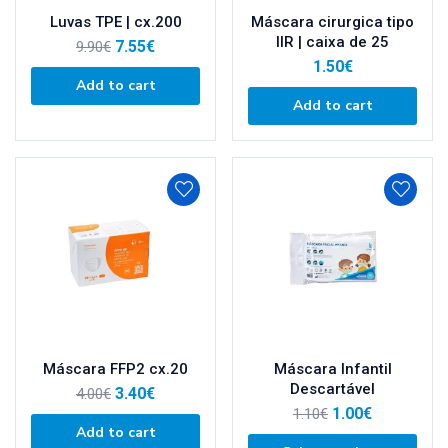
Luvas TPE | cx.200
Máscara cirurgica tipo
IIR | caixa de 25
7.55
€
9.90
€
1.50
€
Add to cart
Add to cart
Máscara FFP2 cx.20
Máscara Infantil
Descartável
3.40
€
4.00
€
1.00
€
1.10
€
Add to cart