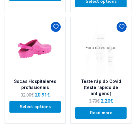
Select options
Fora do estoque
Socas Hospitalares
Teste rápido Covid
profissionais
(teste rápido de
antígeno)
20.91
€
32.00
€
2.20
€
3.70
€
Select options
Read more