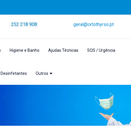
252 218 908
geral@ortothyrso.pt
o
Higiene e Banho
Ajudas Técnicas
SOS / Urgência
 Desinfetantes
Outros