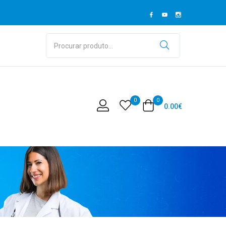
0
0
0.00
€