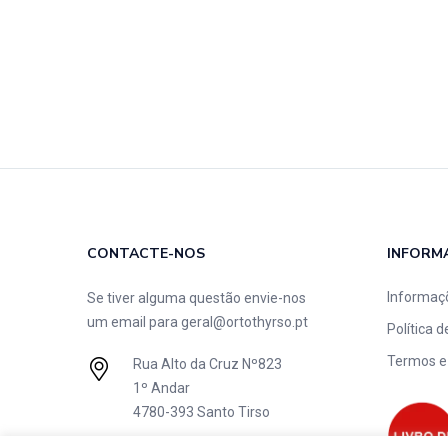
CONTACTE-NOS
INFORM
Informaç
Se tiver alguma questão envie-nos
um email para
geral@ortothyrso.pt
Política 
Termos e
Rua Alto da Cruz Nº823
1º Andar
4780-393 Santo Tirso
+351 252 218 908