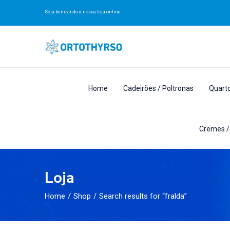
Seja bem-vindo à nossa loja online.
Home
Cadeirões / Poltronas
Quart
Cremes /
Loja
Home
Shop
Search results for “fralda”